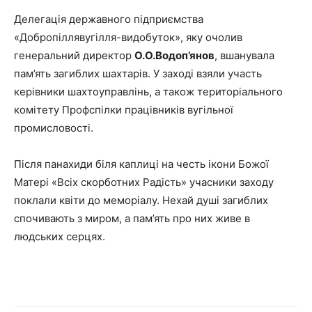
Делегація державного підприємства
«Добропіллявугілля-видобуток», яку очолив
генеральний директор
О.О.Водоп’янов
, вшанувала
пам’ять загиблих шахтарів. У заході взяли участь
керівники шахтоуправлінь, а також територіального
комітету Профспілки працівників вугільної
промисловості.
Після панахиди біля каплиці на честь ікони Божої
Матері «Всіх скорботних Радість» учасники заходу
поклали квіти до меморіалу. Нехай душі загиблих
спочивають з миром, а пам’ять про них живе в
людських серцях.