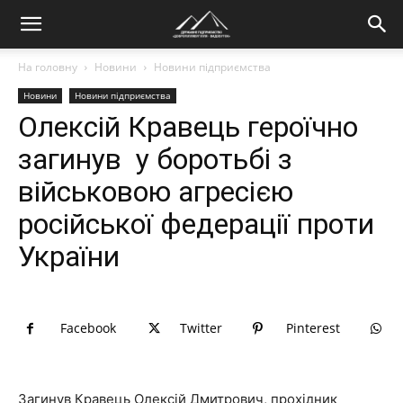
На головну
Новини
Новини підприємства
Новини
Новини підприємства
Олексій Кравець героїчно
загинув у боротьбі з
військовою агресією
російської федерації проти
України
Facebook
Twitter
Pinterest
Загинув Кравець Олексій Дмитрович, прохідник