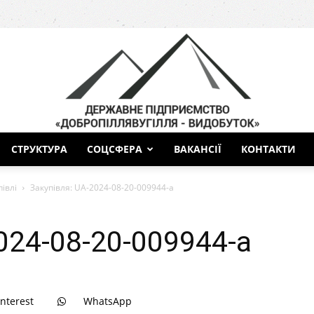
СТРУКТУРА
СОЦСФЕРА
ВАКАНСІЇ
КОНТАКТИ
ДП
півлі
Закупівля: UA-2024-08-20-009944-a
024-08-20-009944-a
Добропіллявугілля-
interest
WhatsApp