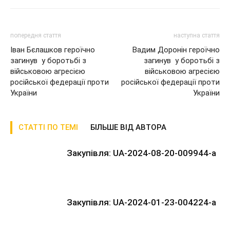
попередня стаття
наступна стаття
Іван Бєлашков героїчно
Вадим Доронін героїчно
загинув у боротьбі з
загинув у боротьбі з
військовою агресією
військовою агресією
російської федерації проти
російської федерації проти
України
України
СТАТТІ ПО ТЕМІ
БІЛЬШЕ ВІД АВТОРА
Закупівля: UA-2024-08-20-009944-a
Закупівля: UA-2024-01-23-004224-a