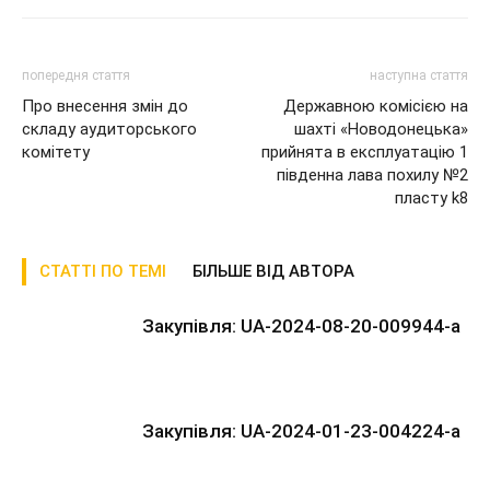
попередня стаття
наступна стаття
Про внесення змін до
Державною комісією на
складу аудиторського
шахті «Новодонецька»
комітету
прийнята в експлуатацію 1
південна лава похилу №2
пласту k8
СТАТТІ ПО ТЕМІ
БІЛЬШЕ ВІД АВТОРА
Закупівля: UA-2024-08-20-009944-a
Закупівля: UA-2024-01-23-004224-a