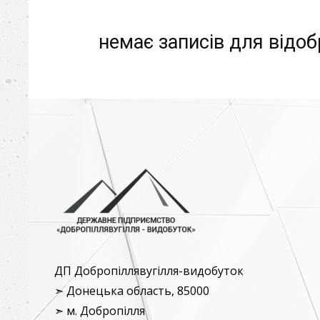
немає записів для відо
ДП Добропіллявугілля-видобуток
➣ Донецька область, 85000
➣ м. Добропілля