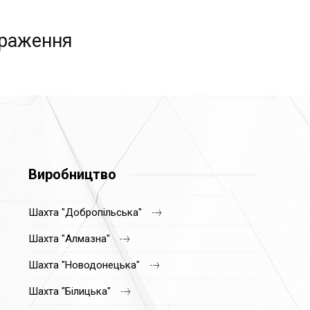
браження
видобуток
Виробництво
Шахта "Добропільська"
Шахта "Алмазна"
Шахта "Новодонецька"
Шахта "Білицька"