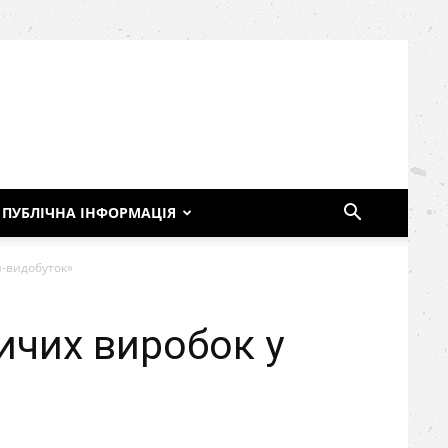
ПУБЛІЧНА ІНФОРМАЦІЯ
я-видобуток»
ичих виробок у