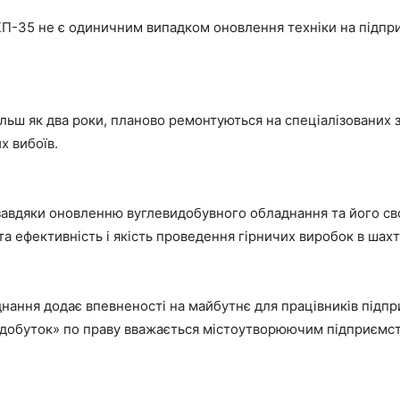
П-35 не є одиничним випадком оновлення техніки на підприє
льш як два роки, планово ремонтуються на спеціалізованих 
х вибоїв.
завдяки оновленню вуглевидобувного обладнання та його с
а ефективність і якість проведення гірничих виробок в шах
ння додає впевненості на майбутнє для працівників підприє
добуток» по праву вважається містоутворюючим підприємств