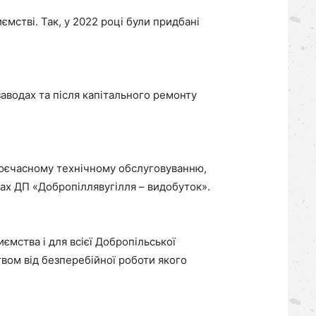
мстві. Так, у 2022 році були придбані
заводах та після капітального ремонту
воєчасному технічному обслуговуванню,
тах ДП «Добропіллявугілля – видобуток».
мства і для всієї Добропільської
ом від безперебійної роботи якого