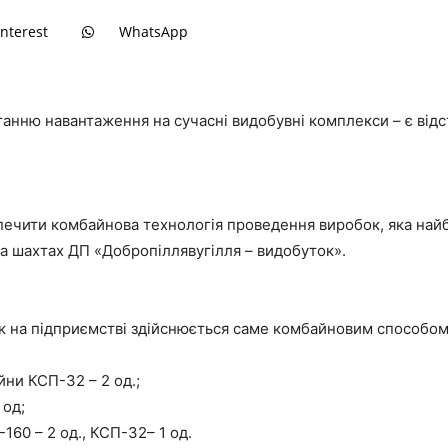
interest
WhatsApp
видобуток
анню навантаження на сучасні видобувні комплекси – є відс
ечити комбайнова технологія проведення виробок, яка найб
на шахтах ДП «Добропіллявугілля – видобуток».
к на підприємстві здійснюється саме комбайновим способом
йни КСП-32 – 2 од.;
 од;
60 – 2 од., КСП-32– 1 од.