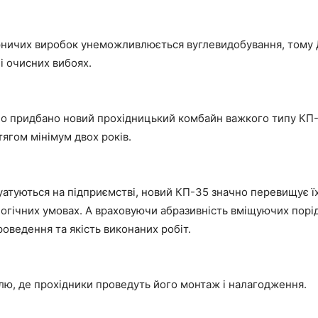
гірничих виробок унеможливлюється вуглевидобування, тому 
і очисних вибоях.
ло придбано новий прохідницький комбайн важкого типу КП-
ягом мінімум двох років.
луатуються на підприємстві, новий КП-35 значно перевищує ї
огічних умовах. А враховуючи абразивність вміщуючих порі
ведення та якість виконаних робіт.
лю, де прохідники проведуть його монтаж і налагодження.