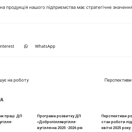
ьна продукція нашого підприємства має стратегічне значенн
interest
WhatsApp
шує на роботу
Перспективи
РА
ни праці ДП
Програма розвитку ДП
Перспективи ро
гілля-
«Добропіллявугілля-
стан роботи пі
вугілля»на 2025 -2026 рік
квітні 2025 року