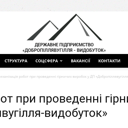
СТРУКТУРА
СОЦСФЕРА
ВАКАНСІЇ
КОНТАКТИ
ДП
еханізація робот при проведенні гірничих виробок у ДП «Добропіллявугілл
от при проведенні гірн
вугілля-видобуток»
Добропіллявугілля-