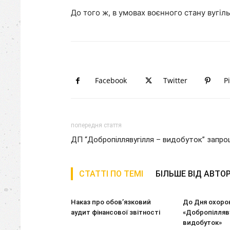
До того ж, в умовах воєнного стану вугіл
Facebook
Twitter
P
попередня стаття
ДП “Добропіллявугілля – видобуток” запро
СТАТТІ ПО ТЕМІ
БІЛЬШЕ ВІД АВТО
Наказ про обов’язковий
До Дня охоро
аудит фінансової звітності
«Добропілляву
видобуток»