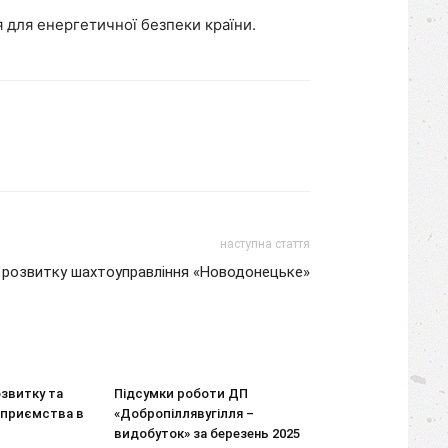
я для енергетичної безпеки країни.
наступна стаття
 розвитку шахтоуправління «Новодонецьке»
звитку та
Підсумки роботи ДП
дприємства в
«Добропіллявугілля –
видобуток» за березень 2025