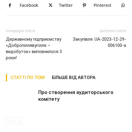
Facebook
Twitter
Pinterest
попередня стаття
наступна стаття
Державному підприємству
Закупівля: UA-2023-12-29-
«Добропіллявугілля –
006100-a
видобуток» виповнилося 3
роки!
СТАТТІ ПО ТЕМІ
БІЛЬШЕ ВІД АВТОРА
Про створення аудиторського
комітету