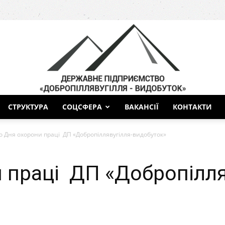
СТРУКТУРА
СОЦСФЕРА
ВАКАНСІЇ
КОНТАКТИ
ДП
о Дня охорони праці ДП «Добропіллявугілля-видобуток»
 праці ДП «Добропілля
Добропіллявугілля-