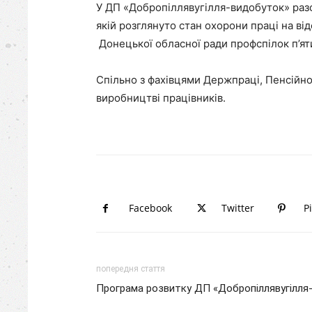
У ДП «Добропіллявугілля-видобуток» раз
якій розглянуто стан охорони праці на ві
Донецької обласної ради профспілок п’ят
Спільно з фахівцями Держпраці, Пенсійно
виробництві працівників.
Facebook
Twitter
P
попередня стаття
Програма розвитку ДП «Добропіллявугілля-в