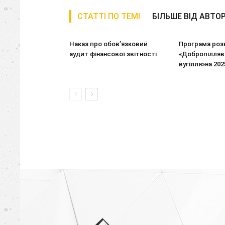
СТАТТІ ПО ТЕМІ
БІЛЬШЕ ВІД АВТО
Наказ про обов’язковий
Програма роз
аудит фінансової звітності
«Добропілляву
вугілля»на 202