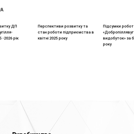
РА
витку ДП
Перспективи розвитку та
Підсумки робо
гілля-
стан роботи підприємства в
«Добропіллявуг
5 -2026 рік
квітні 2025 року
видобуток» за б
року