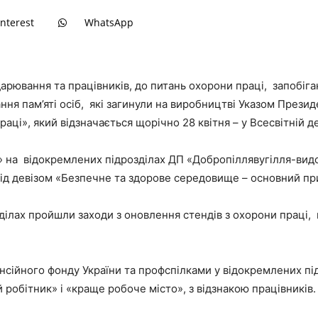
interest
WhatsApp
видобуток
арювання та працівників, до питань охорони праці, запобі
я пам’яті осіб, які загинули на виробництві Указом Президе
ці», який відзначається щорічно 28 квітня – у Всесвітній д
 на відокремлених підрозділах ДП «Добропіллявугілля-видоб
д девізом «Безпечне та здорове середовище – основний при
ділах пройшли заходи з оновлення стендів з охорони праці
сійного фонду України та профспілками у відокремлених пі
робітник» і «краще робоче місто», з відзнакою працівників.