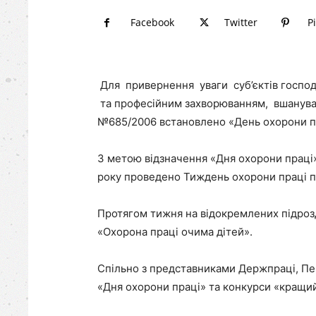
Facebook
Twitter
P
Для привернення уваги суб’єктів господ
та професійним захворюванням, вшануванн
№685/2006 встановлено «День охорони пра
З метою відзначення «Дня охорони праці»
року проведено Тиждень охорони праці пі
Протягом тижня на відокремлених підроз
«Охорона праці очима дітей».
Спільно з представниками Держпраці, Пен
«Дня охорони праці» та конкурси «кращий 