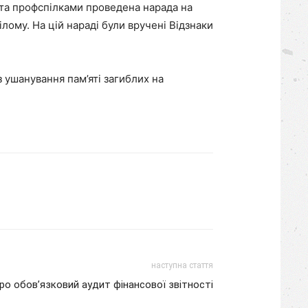
 та профспілками проведена нарада на
лому. На цій нараді були вручені Відзнаки
 ушанування пам’яті загиблих на
наступна стаття
ро обов’язковий аудит фінансової звітності