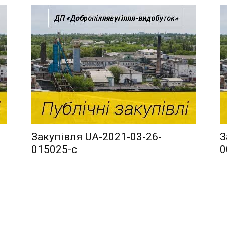
видобуток
Закупівля UA-2021-03-26-
З
015025-c
0