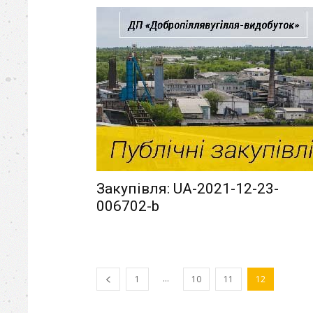
Закупівля: UA-2021-12-23-
006702-b
...
1
10
11
12