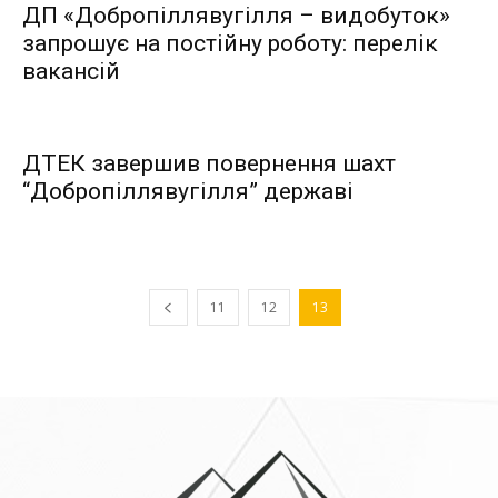
ДП «Добропіллявугілля – видобуток»
запрошує на постійну роботу: перелiк
вакансiй
ДТЕК завершив повернення шахт
“Добропіллявугілля” державі
11
12
13